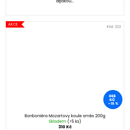
alpskou...
AKCE
Kód:
322
365
KČ
–15 %
Bonboniéra Mozartovy koule směs 200g
Skladem
(>5 ks)
310 Kč