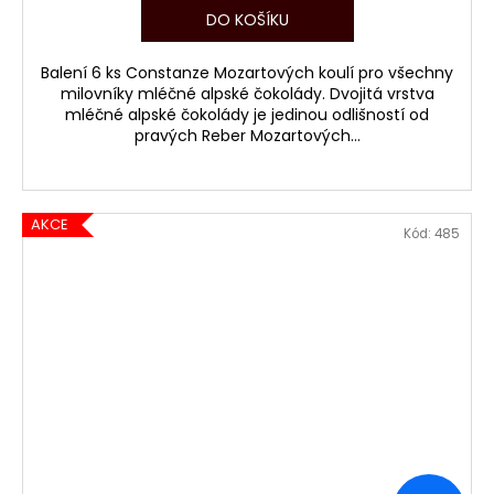
DO KOŠÍKU
Balení 6 ks Constanze Mozartových koulí pro všechny
milovníky mléčné alpské čokolády. Dvojitá vrstva
mléčné alpské čokolády je jedinou odlišností od
pravých Reber Mozartových...
AKCE
Kód:
485