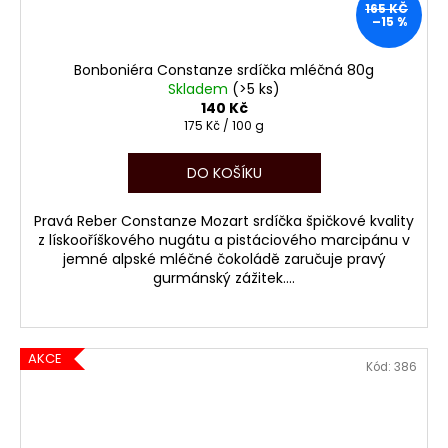
165 KČ
–15 %
Bonboniéra Constanze srdíčka mléčná 80g
Skladem
(>5 ks)
140 Kč
Měrná
175 Kč / 100 g
cena:
DO KOŠÍKU
Pravá Reber Constanze Mozart srdíčka špičkové kvality
z lískooříškového nugátu a pistáciového marcipánu v
jemné alpské mléčné čokoládě zaručuje pravý
gurmánský zážitek....
AKCE
Kód:
386