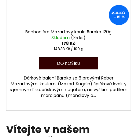
210 KČ
–15 %
Bonboniéra Mozartovy koule Baroko 120g
Skladem
(>5 ks)
178 Kč
Měrná
148,33 Kč / 100 g
cena:
DO KOŠÍKU
Dárkové balení Baroko se 6 pravými Reber
Mozartovými koulemi (Mozart Kugeln) špičkové kvality
s jemným lískooříškovým nugátem, nejvyšším podílem
marcipánu (mandlový a...
Vítejte v našem