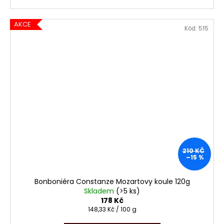
AKCE
Kód:
515
210 KČ
–15 %
Bonboniéra Constanze Mozartovy koule 120g
Skladem
(>5 ks)
178 Kč
Měrná
148,33 Kč / 100 g
cena: