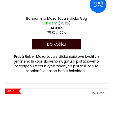
165 KČ
–15 %
Bonboniéra Mozartova srdíčka 80g
Skladem
(>5 ks)
140 Kč
Měrná
175 Kč / 100 g
cena:
DO KOŠÍKU
Pravá Reber Mozartova srdíčka špičkové kvality z
jemného lískooříškového nugátu a pistáciového
marcipánu z čerstvých zelených pistácií, to vše
zahalené v jemné hořké čokoládě....
AKCE
Kód:
455