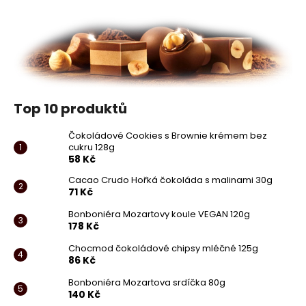
Top 10 produktů
Čokoládové Cookies s Brownie krémem bez
cukru 128g
58 Kč
Cacao Crudo Hořká čokoláda s malinami 30g
71 Kč
Bonboniéra Mozartovy koule VEGAN 120g
178 Kč
Chocmod čokoládové chipsy mléčné 125g
86 Kč
Bonboniéra Mozartova srdíčka 80g
140 Kč