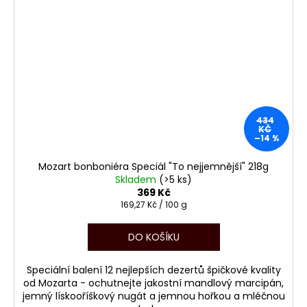
434
KČ
–14 %
Mozart bonboniéra Speciál "To nejjemnější" 218g
Skladem
(>5 ks)
369 Kč
Měrná
169,27 Kč / 100 g
cena:
DO KOŠÍKU
Speciální balení 12 nejlepších dezertů špičkové kvality
od Mozarta - ochutnejte jakostní mandlový marcipán,
jemný lískooříškový nugát a jemnou hořkou a mléčnou