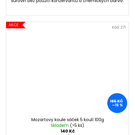
surovin bez použití konzervantů a chemických barviv.
AKCE
Kód:
271
165 KČ
–15 %
Mozartovy koule sáček 5 koulí 100g
Skladem
(>5 ks)
140 Kč