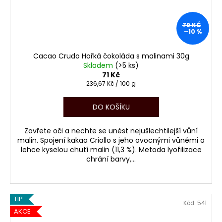
79 KČ
–10 %
Cacao Crudo Hořká čokoláda s malinami 30g
Skladem
(>5 ks)
71 Kč
Měrná
236,67 Kč / 100 g
cena:
DO KOŠÍKU
Zavřete oči a nechte se unést nejušlechtilejší vůní
malin. Spojení kakaa Criollo s jeho ovocnými vůněmi a
lehce kyselou chutí malin (11,3 %). Metoda lyofilizace
chrání barvy,...
TIP
Kód:
541
AKCE