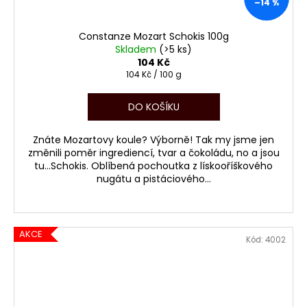
–14 %
Constanze Mozart Schokis 100g
Skladem
(>5 ks)
104 Kč
Měrná
104 Kč / 100 g
cena:
DO KOŠÍKU
Znáte Mozartovy koule? Výborně! Tak my jsme jen
změnili poměr ingrediencí, tvar a čokoládu, no a jsou
tu...Schokis. Oblíbená pochoutka z lískooříškového
nugátu a pistáciového...
AKCE
Kód:
4002