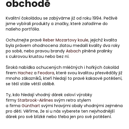
obchodě
Kvalitní čokoládou se zabýváme již od roku 1994. Pečlivě
jsme vybírali produkty a značky, které zařadíme do
našeho portfólia.
Ochutnejte pravé
Reber Mozartovy koule
, jejichž kvalita
byla právem ohodnocena zlatou medailí kvality dva roky
po sobě, nebo pravou brandy
Asbach
plněné pralinky
s cukrovou krustou nebo bez ní.
Široká nabídka ochucených mléčných i hořkých čokolád
firem
Hachez
a
Feodora
, které svou kvalitou přesvědčily již
mnoho zákazníků, kteří hledají to pravé kakaové potěšení,
se těší stále větší oblibě.
Ty, kdo hledají vhodný dárek osloví výrobky
firmy
Starbrook-Airlines
svým retro stylem
a firma
Günthart
svými hravými obaly vhodnými zejména
pro děti. Věříme, že si u nás vyberete ten nejvhodnější
dárek pro své blízké nebo třeba jen pro své potěšení.