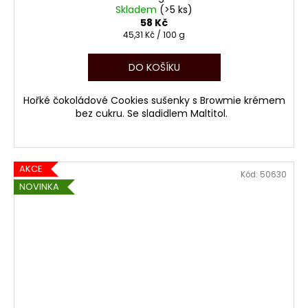
č
Skladem
(>5 ks)
u
58 Kč
j
Měrná
45,31 Kč / 100 g
e
cena:
m
DO KOŠÍKU
e
Hořké čokoládové Cookies sušenky s Browmie krémem
bez cukru. Se sladidlem Maltitol.
CONSTANZE
MOZART
SCHOKIS
100G
AKCE
104
Kód:
50630
Kč
NOVINKA
Původně:
122
Kč