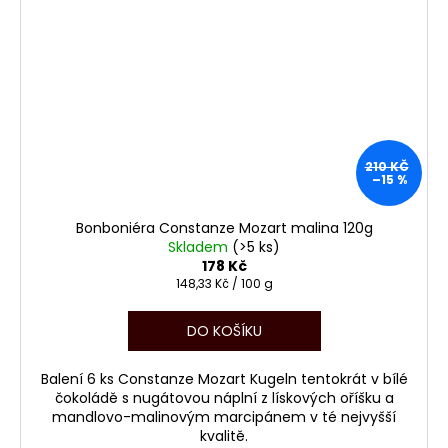
210 KČ
–15 %
Bonboniéra Constanze Mozart malina 120g
Skladem
(>5 ks)
178 Kč
Měrná
148,33 Kč / 100 g
cena:
DO KOŠÍKU
Balení 6 ks Constanze Mozart Kugeln tentokrát v bílé
čokoládě s nugátovou náplní z lískových oříšku a
mandlovo-malinovým marcipánem v té nejvyšší
kvalitě.