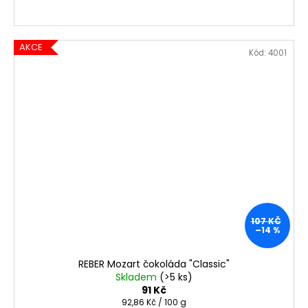
AKCE
Kód:
4001
107 KČ
–14 %
REBER Mozart čokoláda "Classic"
Skladem
(>5 ks)
91 Kč
Měrná
92,86 Kč / 100 g