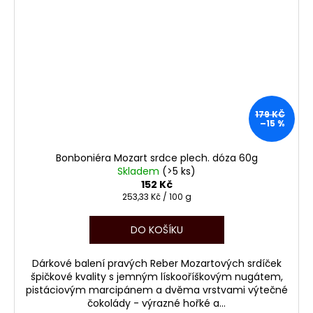
179 KČ
–15 %
Bonboniéra Mozart srdce plech. dóza 60g
Skladem
(>5 ks)
152 Kč
Měrná
253,33 Kč / 100 g
cena:
DO KOŠÍKU
Dárkové balení pravých Reber Mozartových srdíček
špičkové kvality s jemným lískooříškovým nugátem,
pistáciovým marcipánem a dvěma vrstvami výtečné
čokolády - výrazné hořké a...