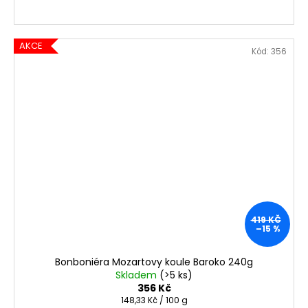
AKCE
Kód:
356
419 KČ
–15 %
Bonboniéra Mozartovy koule Baroko 240g
Skladem
(>5 ks)
356 Kč
Měrná
148,33 Kč / 100 g