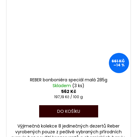
661 KČ
–14 %
REBER bonboniéra speciál malá 285g
Skladem
(3 ks)
562 Kč
Měrná
197,19 Kč / 100 g
cena:
DO KOŠÍKU
Výjimečná kolekce 8 jedinečných dezertů Reber
vyrobených pouze z pečlivě vybraných přírodních