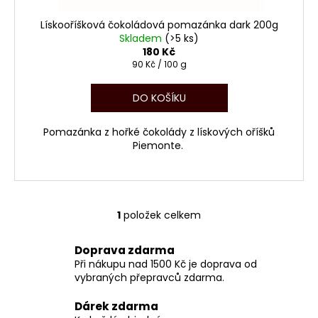
č
t
u
ů
Lískooříšková čokoládová pomazánka dark 200g
j
Skladem
(>5 ks)
e
180 Kč
m
Měrná
90 Kč / 100 g
cena:
e
DO KOŠÍKU
BONBONIÉRA
Pomazánka z hořké čokolády z lískových oříšků
MOZARTOVA
SRDÍČKA
Piemonte.
80G
140
Kč
Původně:
165
1
položek celkem
O
Kč
v
Doprava zdarma
l
Při nákupu nad 1500 Kč je doprava od
á
vybraných přepravců zdarma.
d
a
Dárek zdarma
c