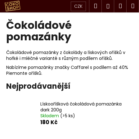
K
Přejít
Hledat
Náku
M
Přihlášen
CZK
na
o
obsah
Zpět
Zpět
košík
š
Čokoládové
í
C
pomazánky
k
o
p
Čokoládové pomazánky z čokolády a lískových oříšků v
o
hořké i mléčné variantě s různým podílem oříšků.
t
Nabízíme pomazánky značky Caffarel s podílem až 40%
ř
Piemonte oříšků.
e
Nejprodávanější
b
u
Lískooříšková čokoládová pomazánka
j
dark 200g
e
Skladem
(>5 ks)
t
180 Kč
e
n