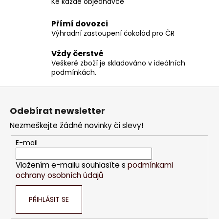
Ke každé objednávce
í
p
Přímí dovozci
r
Výhradní zastoupení čokolád pro ČR
v
k
Vždy čerstvé
y
Veškeré zboží je skladováno v ideálních
v
podmínkách.
ý
Z
p
á
i
Odebírat newsletter
s
p
Nezmeškejte žádné novinky či slevy!
u
a
t
E-mail
í
Vložením e-mailu souhlasíte s
podmínkami
ochrany osobních údajů
PŘIHLÁSIT SE