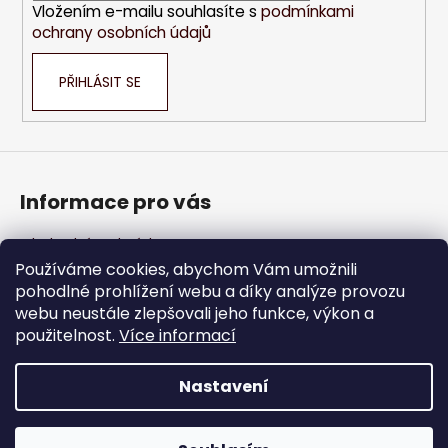
Vložením e-mailu souhlasíte s
podmínkami
ochrany osobních údajů
PŘIHLÁSIT SE
Informace pro vás
Obchodní podmínky
Podmínky ochrany osobních údajů
Používáme cookies, abychom Vám umožnili
pohodlné prohlížení webu a díky analýze provozu
Jak nakupovat
webu neustále zlepšovali jeho funkce, výkon a
použitelnost.
Více informací
Velkoobchod
Nastavení
Vytvořil Shoptet