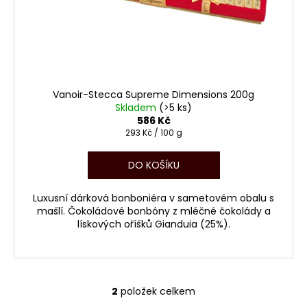
Vanoir-Stecca Supreme Dimensions 200g
Skladem
(>5 ks)
586 Kč
Měrná
293 Kč / 100 g
cena:
DO KOŠÍKU
Luxusní dárková bonboniéra v sametovém obalu s
mašlí. Čokoládové bonbóny z mléčné čokolády a
lískových oříšků Gianduia (25%).
2
položek celkem
O