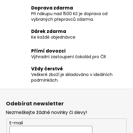
v
Doprava zdarma
l
Při nákupu nad 1500 Kč je doprava od
á
vybraných přepravců zdarma.
d
a
Dárek zdarma
c
Ke každé objednávce
í
p
Přímí dovozci
r
Výhradní zastoupení čokolád pro ČR
v
k
Vždy čerstvé
y
Veškeré zboží je skladováno v ideálních
v
podmínkách.
ý
Z
p
á
i
Odebírat newsletter
s
p
Nezmeškejte žádné novinky či slevy!
u
a
t
E-mail
í