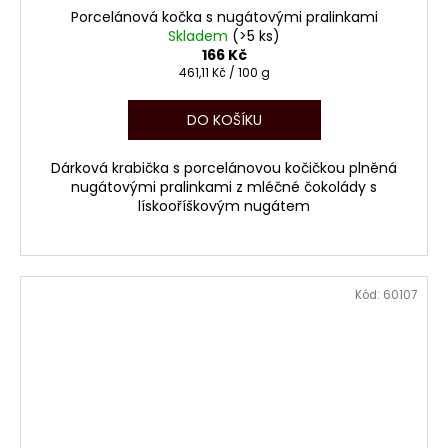
Porcelánová kočka s nugátovými pralinkami
Skladem
(>5 ks)
166 Kč
Měrná
461,11 Kč / 100 g
cena:
DO KOŠÍKU
Dárková krabička s porcelánovou kočičkou plněná
nugátovými pralinkami z mléčné čokolády s
lískooříškovým nugátem
Kód:
60107