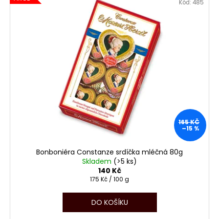
Kód:
485
165 KČ
–15 %
Bonboniéra Constanze srdíčka mléčná 80g
Skladem
(>5 ks)
140 Kč
Měrná
175 Kč / 100 g
cena:
DO KOŠÍKU