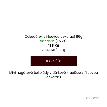
Čokodárek s filcovou dekorací 86g
Skladem
(>5 ks)
188 Kč
Měrná
218,60 Kč / 100 g
cena:
DO KOŠÍKU
Mini nugátové čokolády v dárkové krabičce s filcovou
dekorací
Kód:
7286