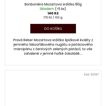
Bonboniéra Mozartova srdíčka 80g
Skladem
(>5 ks)
140 Kč
Měrná
175 Kč / 100 g
cena:
DO KOŠÍKU
Pravá Reber Mozartova srdíčka špičkové kvality z
jemného lískooříškového nugátu a pistáciového
marcipánu z čerstvých zelených pistácií, to vše
zahalené v jemné hořké čokoládě....
Kód:
60197