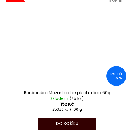
Kód:
386
179 KČ
–15 %
Bonboniéra Mozart srdce plech. dóza 60g
Skladem
(>5 ks)
152 Kč
Měrná
253,33 Kč / 100 g
cena:
DO KOŠÍKU