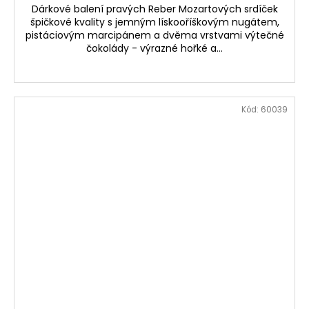
Dárkové balení pravých Reber Mozartových srdíček
špičkové kvality s jemným lískooříškovým nugátem,
pistáciovým marcipánem a dvěma vrstvami výtečné
čokolády - výrazné hořké a...
Kód:
60039