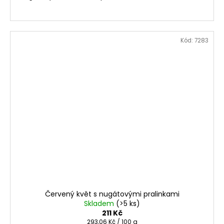
Kód:
7283
Červený květ s nugátovými pralinkami
Skladem
(>5 ks)
211 Kč
Měrná
293,06 Kč / 100 g