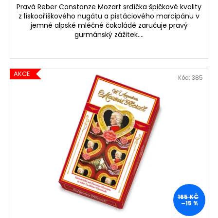
Pravá Reber Constanze Mozart srdíčka špičkové kvality
z lískooříškového nugátu a pistáciového marcipánu v
jemné alpské mléčné čokoládě zaručuje pravý
gurmánský zážitek....
AKCE
Kód:
385
165 KČ
–15 %