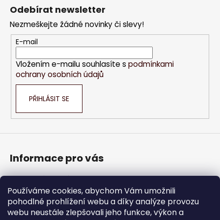
á
Odebírat newsletter
p
Nezmeškejte žádné novinky či slevy!
a
t
E-mail
í
Vložením e-mailu souhlasíte s
podmínkami
ochrany osobních údajů
PŘIHLÁSIT SE
Informace pro vás
Obchodní podmínky
Podmínky ochrany osobních údajů
Používáme cookies, abychom Vám umožnili
pohodlné prohlížení webu a díky analýze provozu
Jak nakupovat
webu neustále zlepšovali jeho funkce, výkon a