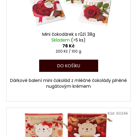
č
d
u
u
j
k
e
t
m
ů
e
Mini čokodárek s růží 38g
Skladem
(>5 ks)
76 Kč
Měrná
200 Kč / 100 g
REBER
cena:
ČOKOLÁDA
ALPSKÁ
DO KOŠÍKU
MLÉČNÁ
100G
Dárkové balení mini čokolád z mléčné čokolády plněné
91
nugátovým krémem
Kč
Původně:
107
Kč
Kód:
60244