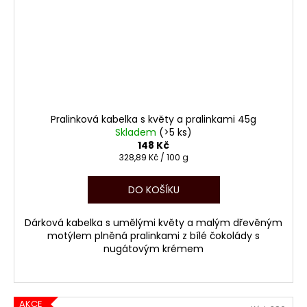
Pralinková kabelka s květy a pralinkami 45g
Skladem
(>5 ks)
148 Kč
Měrná
328,89 Kč / 100 g
cena:
DO KOŠÍKU
Dárková kabelka s umělými květy a malým dřevěným
motýlem plněná pralinkami z bílé čokolády s
nugátovým krémem
AKCE