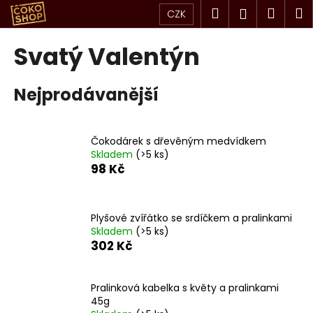
K
Přejít
Hledat
Náku
M
Přihlášen
CZK
na
o
obsah
Zpět
Zpět
košík
š
Svatý Valentýn
í
C
k
Nejprodávanější
o
p
o
Čokodárek s dřevěným medvídkem
t
Skladem
(>5 ks)
ř
98 Kč
e
b
u
Plyšové zvířátko se srdíčkem a pralinkami
Skladem
(>5 ks)
j
302 Kč
e
t
Pralinková kabelka s květy a pralinkami
e
45g
n