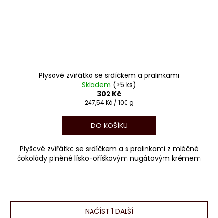
Plyšové zvířátko se srdíčkem a pralinkami
Skladem
(>5 ks)
302 Kč
Měrná
247,54 Kč / 100 g
cena:
DO KOŠÍKU
Plyšové zvířátko se srdíčkem a s pralinkami z mléčné
čokolády plněné lísko-oříškovým nugátovým krémem
NAČÍST 1 DALŠÍ