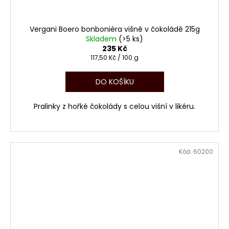
Vergani Boero bonboniéra višně v čokoládě 215g
Skladem
(>5 ks)
235 Kč
Měrná
117,50 Kč / 100 g
cena:
DO KOŠÍKU
Pralinky z hořké čokolády s celou višní v likéru.
Kód:
60200