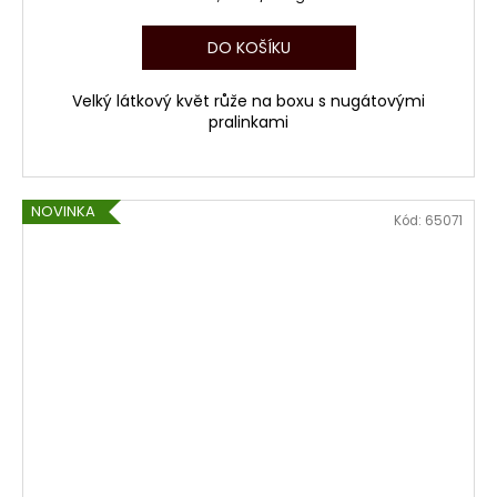
cena:
DO KOŠÍKU
Velký látkový květ růže na boxu s nugátovými
pralinkami
NOVINKA
Kód:
65071