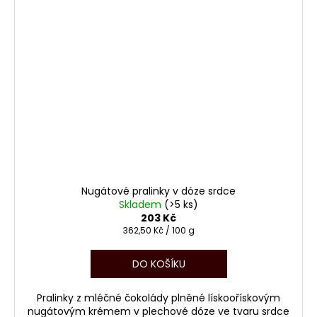
Nugátové pralinky v dóze srdce
Skladem
(>5 ks)
203 Kč
Měrná
362,50 Kč / 100 g
cena:
DO KOŠÍKU
Pralinky z mléčné čokolády plněné lískoořískovým
nugátovým krémem v plechové dóze ve tvaru srdce