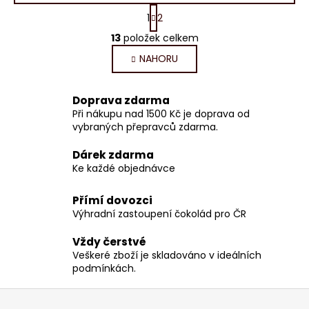
S
1
2
t
O
r
13
položek celkem
v
á
NAHORU
l
n
k
á
o
d
Doprava zdarma
v
a
á
Při nákupu nad 1500 Kč je doprava od
c
n
vybraných přepravců zdarma.
í
í
p
Dárek zdarma
r
Ke každé objednávce
v
k
Přímí dovozci
y
Výhradní zastoupení čokolád pro ČR
v
ý
Vždy čerstvé
Veškeré zboží je skladováno v ideálních
p
podmínkách.
i
s
Z
u