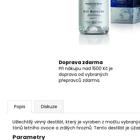
ČOKOLÁDOVÉ COOKIES S BROWNIE
KRÉMEM BEZ CUKRU 128G
58 Kč
Původně:
64 Kč
Doprava zdarma
Při nákupu nad 1500 Kč je
doprava od vybraných
přepravců zdarma.
Popis
Diskuze
Ušlechtilý vinný destilát, který je vyroben z moštu vyb
tónů letního ovoce a zrálých hroznů. Tento destilát je úž
Parametry