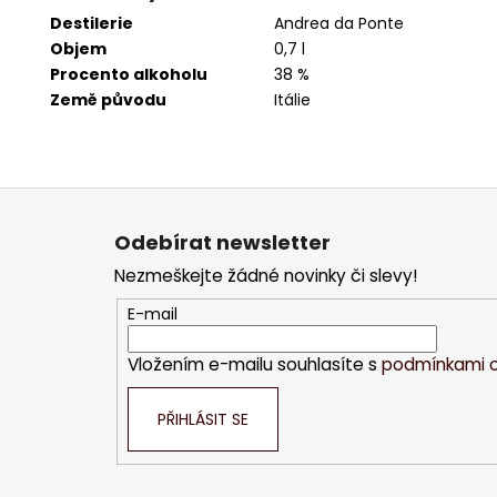
Destilerie
Andrea da Ponte
Objem
0,7 l
Procento alkoholu
38 %
Země původu
Itálie
Z
á
Odebírat newsletter
p
Nezmeškejte žádné novinky či slevy!
a
t
E-mail
í
Vložením e-mailu souhlasíte s
podmínkami o
PŘIHLÁSIT SE