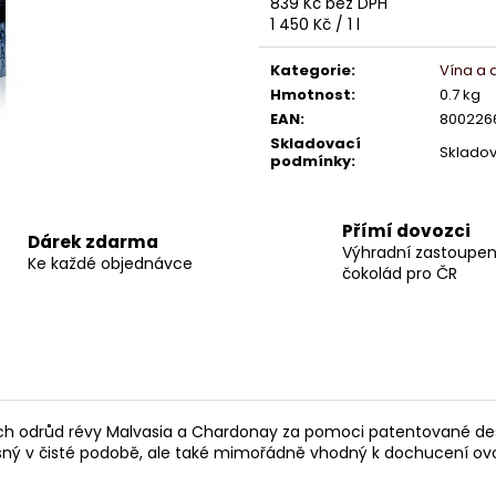
839 Kč bez DPH
CHOCMOD ČOKOLÁDOVÉ CHIPSY
BONBONIÉRA M
MLÉČNÉ 125G
80G
Měrná
1 450 Kč / 1 l
cena:
86 Kč
140 Kč
Kategorie
:
Vína a d
Původně:
107 Kč
Původně:
165 K
Hmotnost
:
0.7 kg
EAN
:
800226
Skladovací
Skladov
podmínky
:
Přímí dovozci
Dárek zdarma
Výhradní zastoupen
Ke každé objednávce
čokolád pro ČR
raných odrůd révy Malvasia a Chardonay za pomoci patentované d
asný v čisté podobě, ale také mimořádně vhodný k dochucení ovoc