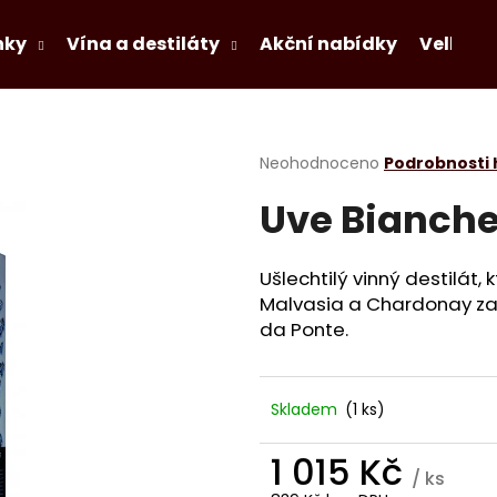
nky
Vína a destiláty
Akční nabídky
Velkoo
Co potřebujete najít?
Průměrné
Neohodnoceno
Podrobnosti
hodnocení
Uve Bianche
produktu
HLEDAT
je
0,0
z
Ušlechtilý vinný destilát,
5
Doporučujeme
Malvasia a Chardonay za
hvězdiček.
da Ponte.
Skladem
(1 ks)
1 015 Kč
/ ks