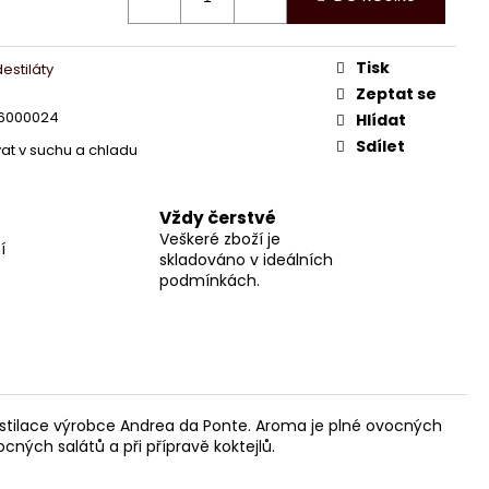
OZARTOVA SRDÍČKA
Tisk
estiláty
č
Zeptat se
6000024
Hlídat
Sdílet
at v suchu a chladu
Vždy čerstvé
Veškeré zboží je
í
skladováno v ideálních
podmínkách.
estilace výrobce Andrea da Ponte. Aroma je plné ovocných
ných salátů a při přípravě koktejlů.