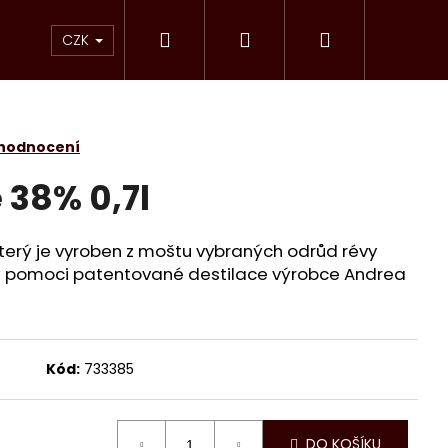
Hledat
Přihlášení
Nákupní
bchod
Kontakty
CZK
košík
 hodnocení
 38% 0,7l
 který je vyroben z moštu vybraných odrůd révy
 pomoci patentované destilace výrobce Andrea
Kód:
733385
Následující
DO KOŠÍKU