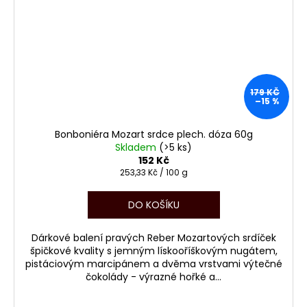
179 KČ
–15 %
Bonboniéra Mozart srdce plech. dóza 60g
Skladem
(>5 ks)
152 Kč
Měrná
253,33 Kč / 100 g
cena:
DO KOŠÍKU
Dárkové balení pravých Reber Mozartových srdíček
špičkové kvality s jemným lískooříškovým nugátem,
pistáciovým marcipánem a dvěma vrstvami výtečné
čokolády - výrazné hořké a...