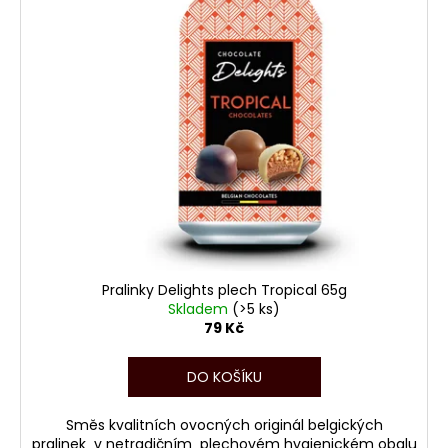
Pralinky Delights plech Tropical 65g
Skladem
(>5 ks)
79 Kč
DO KOŠÍKU
Směs kvalitních ovocných originál belgických
pralinek v netradičním plechovém hygienickém obalu