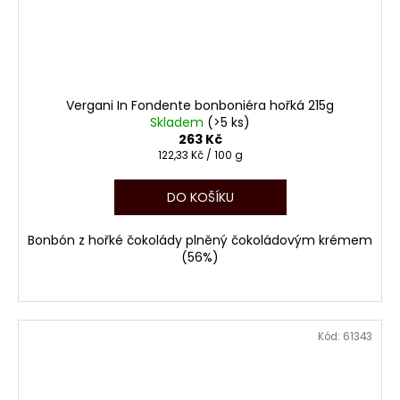
Vergani In Fondente bonboniéra hořká 215g
Skladem
(>5 ks)
263 Kč
Měrná
122,33 Kč / 100 g
cena:
DO KOŠÍKU
Bonbón z hořké čokolády plněný čokoládovým krémem
(56%)
Kód:
61343