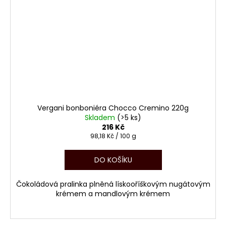
Vergani bonboniéra Chocco Cremino 220g
Skladem
(>5 ks)
216 Kč
Měrná
98,18 Kč / 100 g
cena:
DO KOŠÍKU
Čokoládová pralinka plněná lískooříškovým nugátovým
krémem a mandlovým krémem