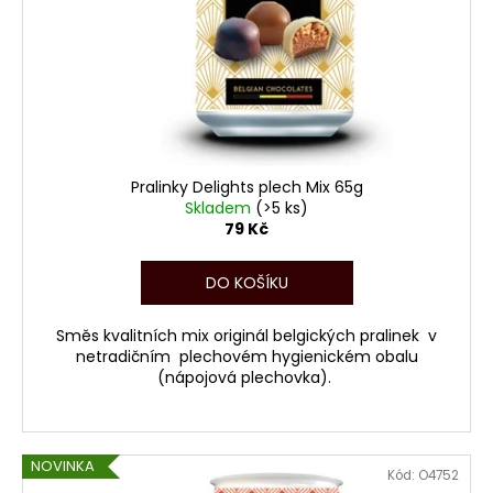
t
č
r
u
ů
o
j
d
e
u
m
e
k
t
ů
Pralinky Delights plech Mix 65g
BONBONIÉRA
MOZARTOVY
Skladem
(>5 ks)
KOULE
79 Kč
VEGAN
120G
DO KOŠÍKU
178
Kč
Původně:
Směs kvalitních mix originál belgických pralinek v
210
netradičním plechovém hygienickém obalu
Kč
(nápojová plechovka).
NOVINKA
Kód:
O4752