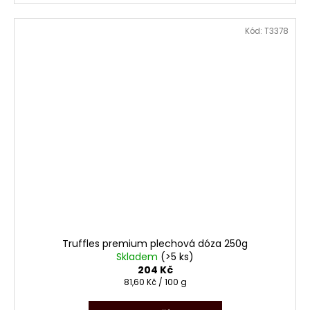
Kód:
T3378
Truffles premium plechová dóza 250g
Skladem
(>5 ks)
204 Kč
Měrná
81,60 Kč / 100 g
cena: