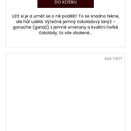
DO KOŠÍKU
Užít si je a umět se o ně podělit! To se snadno řekne,
ale hůř udělá. Výtečné jemný čokoládový lanýž -
ganache (ganáž) z jemné smetany a kvalitní hořké
čokolády, to vše obalené...
Kód:
T1677