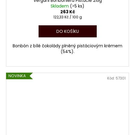
Vergani Bonboniéra Pistácie 215g
Skladem
(>5 ks)
263 Kč
Měrná
122,33 Kč / 100 g
cena:
DO KOŠÍKU
Bonbón z bílé čokolády plněný pistáciovým krémem
(54%).
NOVINKA
Kód:
57301