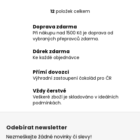
12
položek celkem
O
v
Doprava zdarma
l
Při nákupu nad 1500 Kč je doprava od
á
vybraných přepravců zdarma.
d
a
Dárek zdarma
c
Ke každé objednávce
í
p
Přímí dovozci
r
Výhradní zastoupení čokolád pro ČR
v
k
Vždy čerstvé
y
Veškeré zboží je skladováno v ideálních
v
podmínkách.
ý
Z
p
á
i
Odebírat newsletter
s
p
Nezmeškejte žádné novinky či slevy!
u