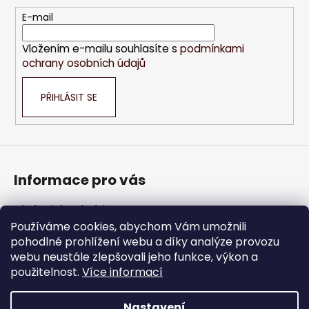
a
t
E-mail
í
Vložením e-mailu souhlasíte s
podmínkami
ochrany osobních údajů
PŘIHLÁSIT SE
Informace pro vás
Obchodní podmínky
Podmínky ochrany osobních údajů
Používáme cookies, abychom Vám umožnili
pohodlné prohlížení webu a díky analýze provozu
Jak nakupovat
webu neustále zlepšovali jeho funkce, výkon a
použitelnost.
Více informací
Velkoobchod
Nastavení