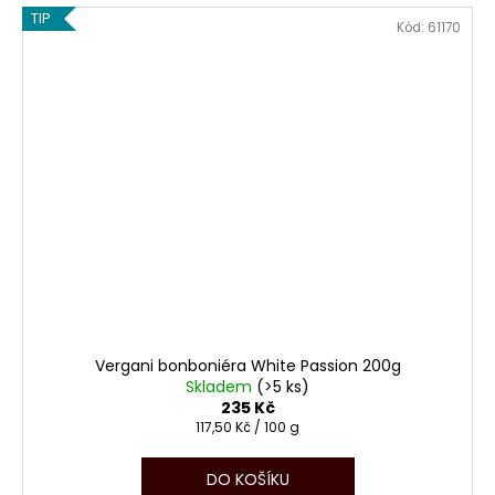
TIP
Kód:
61170
Vergani bonboniéra White Passion 200g
Skladem
(>5 ks)
235 Kč
Měrná
117,50 Kč / 100 g
cena:
DO KOŠÍKU