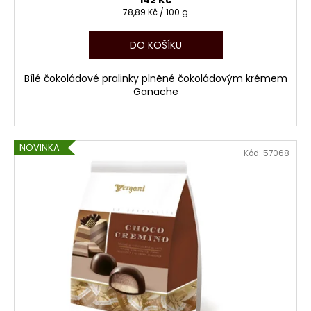
142 Kč
Měrná
78,89 Kč / 100 g
cena:
DO KOŠÍKU
Bílé čokoládové pralinky plněné čokoládovým krémem
Ganache
NOVINKA
Kód:
57068