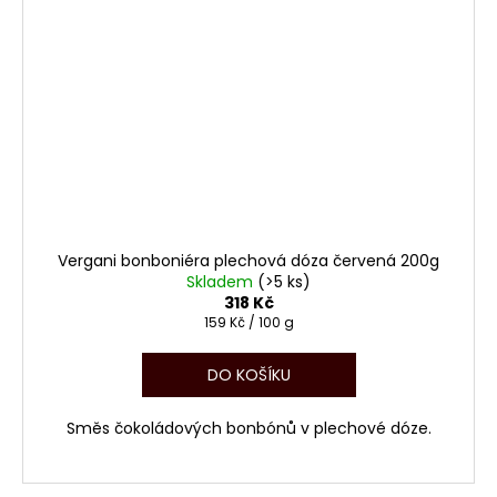
Vergani bonboniéra plechová dóza červená 200g
Skladem
(>5 ks)
318 Kč
Měrná
159 Kč / 100 g
cena:
DO KOŠÍKU
Směs čokoládových bonbónů v plechové dóze.