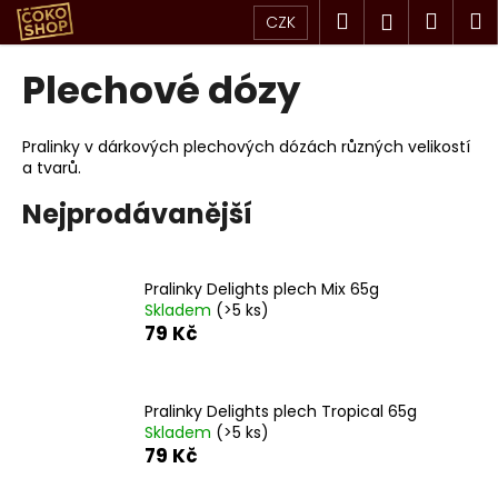
K
Přejít
Hledat
Náku
M
Přihlášen
CZK
na
o
obsah
Zpět
Zpět
košík
š
Plechové dózy
í
C
k
o
Pralinky v dárkových plechových dózách různých velikostí
a tvarů.
p
o
Nejprodávanější
t
ř
e
Pralinky Delights plech Mix 65g
Skladem
(>5 ks)
b
79 Kč
u
j
e
Pralinky Delights plech Tropical 65g
Skladem
(>5 ks)
t
79 Kč
e
n