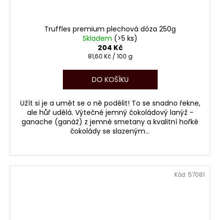
Truffles premium plechová dóza 250g
Skladem
(>5 ks)
204 Kč
Měrná
81,60 Kč / 100 g
cena:
DO KOŠÍKU
Užít si je a umět se o ně podělit! To se snadno řekne,
ale hůř udělá. Výtečné jemný čokoládový lanýž -
ganache (ganáž) z jemné smetany a kvalitní hořké
čokolády se slazeným...
Kód:
57081