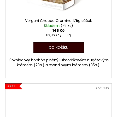
Vergani Chocco Cremino 175g sáček
Skladem
(>5 ks)
145 Kč
Měrná
82,86 Kč / 100 g
cena:
DO KOŠÍKU
Čokoládový bonbón plněný lískooříškovým nugátovým
krémem (23%) a mandlovým krémem (35%).
AKCE
Kód:
386