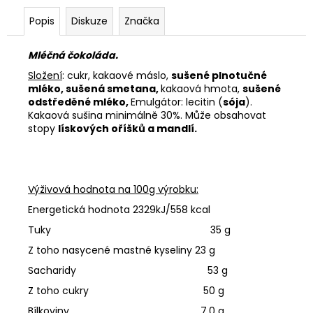
Popis
Diskuze
Značka
Mléčná čokoláda.
Složení
: cukr, kakaové máslo,
sušené plnotučné
mléko, sušená smetana,
kakaová hmota,
sušené
odstředěné mléko,
Emulgátor: lecitin (
sója
).
Kakaová sušina minimálně 30%. Může obsahovat
stopy
lískových oříšků a mandlí.
Výživová hodnota na 100g výrobku:
Energetická hodnota 2329kJ/558 kcal
Tuky 35 g
Z toho nasycené mastné kyseliny 23 g
Sacharidy 53 g
Z toho cukry 50 g
Bílkoviny 7,0 g