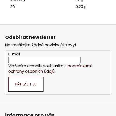
Sůl 0,20 g
Z
á
Odebírat newsletter
p
Nezmeškejte žádné novinky či slevy!
a
t
E-mail
í
Vložením e-mailu souhlasíte s
podmínkami
ochrany osobních údajů
PŘIHLÁSIT SE
Informace pro vás