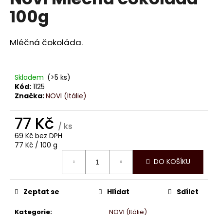
je
a
100g
0,0
z
j
5
í
hvězdiček.
Mléčná čokoláda.
t
?
Skladem
(>5 ks)
Kód:
1125
Značka:
NOVI (Itálie)
HLEDAT
77 Kč
/ ks
69 Kč bez DPH
Měrná
77 Kč / 100 g
D
cena:
DO KOŠÍKU
o
p
o
Zeptat se
Hlídat
Sdílet
r
u
Kategorie
:
NOVI (Itálie)