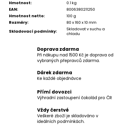
č
Hmotnost
:
0.1 kg
u
EAN
:
8006380211250
j
Hmotnost netto
:
100 g
e
Rozměry
:
80 x 160 x 10 mm
m
Skladovat v suchu a
Skladovací podmínky
:
e
chladu
Doprava zdarma
BONBONIÉRA
Při nákupu nad 1500 Kč je doprava od
CONSTANZE
vybraných přepravců zdarma.
MOZART
MALINA
120G
Dárek zdarma
Ke každé objednávce
178
Kč
Původně:
Přímí dovozci
210
Výhradní zastoupení čokolád pro ČR
Kč
Vždy čerstvé
Veškeré zboží je skladováno v
ideálních podmínkách.