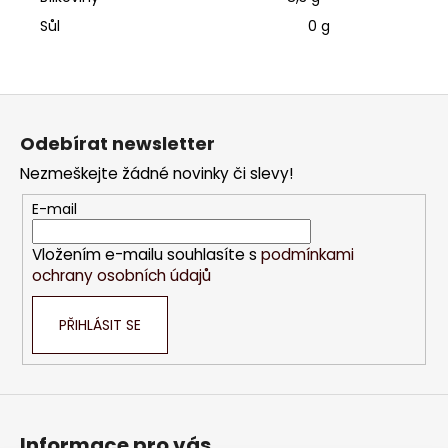
Sůl 0 g
Z
á
Odebírat newsletter
p
Nezmeškejte žádné novinky či slevy!
a
t
E-mail
í
Vložením e-mailu souhlasíte s
podmínkami
ochrany osobních údajů
PŘIHLÁSIT SE
Informace pro vás