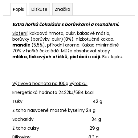
Popis
Diskuze
Značka
Extra hořká čokoláda s borůvkami a mandlemi.
Složení
: kakaová hmota, cukr, kakaové máslo,
borůvky (borůvky, cukr)(8%), nízkotučné kakao,
mandle
(5,5%), přírodní aroma. Kakao minimálně
70% v hořké čokoládě. Může obsahovat stopy
mléka, lískových oříšků, pistácií
a
sóji.
Bez lepku.
Výživová hodnota na 100g výrobku:
Energetická hodnota 2422kJ/584 kcal
Tuky 42 g
Z toho nasycené mastné kyseliny 24 g
Sacharidy 34 g
Z toho cukry 29 g
Bílkoviny 8,3 g