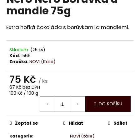
je
a
mandle 75g
5,0
z
j
5
í
hvězdiček.
Extra hořká čokoláda s borůvkami a mandlemi.
t
?
Skladem
(>5 ks)
Kód:
1569
Značka:
NOVI (Itálie)
HLEDAT
75 Kč
/ ks
67 Kč bez DPH
Měrná
100 Kč / 100 g
D
cena:
DO KOŠÍKU
o
p
o
Zeptat se
Hlídat
Sdílet
r
u
Kategorie
:
NOVI (Itálie)