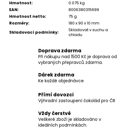
č
Hmotnost
:
0.075 kg
u
EAN
:
8006380315699
j
Hmotnost netto
:
75 g
e
Rozměry
:
180 x 90 x 10 mm
m
Skladovat v suchu a
Skladovací podmínky
:
e
chladu
Doprava zdarma
CACAO
Při nákupu nad 1500 Kč je doprava od
CRUDO
vybraných přepravců zdarma.
HOŘKÁ
ČOKOLÁDA
S
Dárek zdarma
MALINAMI
Ke každé objednávce
30G
71
Přímí dovozci
Kč
Výhradní zastoupení čokolád pro ČR
Původně:
79
Kč
Vždy čerstvé
Veškeré zboží je skladováno v
ideálních podmínkách.